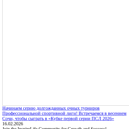
Начинаем серию долгожданных очных турниров
Профессиональной спортивной лиги! Встречаемся в весеннем
Сочи, чтобы сыграть в «Кубке первой серии ПСЛ 2026»
16.02.2026
Join the InspireLife Community for Growth and Success!