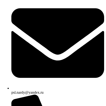
psl.nardy@yandex.ru