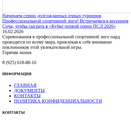
Начинаем серию долгожданных очных турниров
Профессиональной спортивной лиги! Встречаемся в весеннем
Сочи, чтобы сыграть в «Кубке первой серии ПСЛ 2026»
16.02.2026
Соревнования в профессиональной спортивной лиге нард
проводятся по всему миру, привлекая к себе внимание
поклонников этой увлекательной игры.
Горячяя линия
8 (925) 618-88-16
ИНФОРМАЦИЯ
ГЛАВНАЯ
ДОКУМЕНТЫ
КОНТАКТЫ
ПОЛИТИКА КОНФИДЕНЦИАЛЬНОСТИ
КОНТАКТЫ