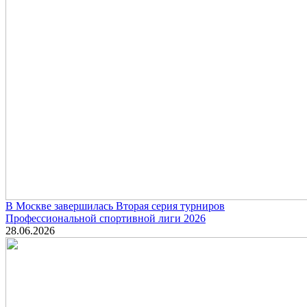
В Москве завершилась Вторая серия турниров
Профессиональной спортивной лиги 2026
28.06.2026