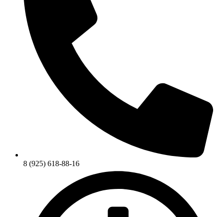
8 (925) 618-88-16