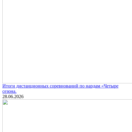
Итоги дистанционных соревнований по нардам «Четыре
сезона.
28.06.2026