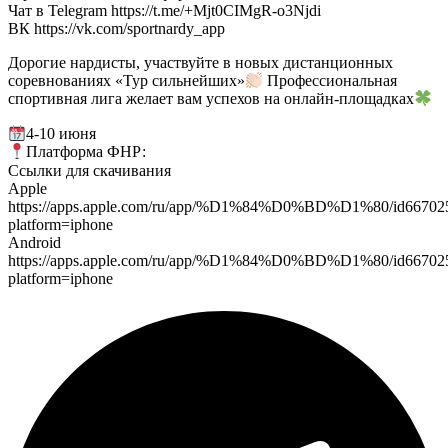
Чат в Telegram https://t.me/+Mjt0CIMgR-o3Njdi
ВК https://vk.com/sportnardy_app
Дорогие нардисты, участвуйте в новых дистанционных
соревнованиях «Тур сильнейших»
Профессиональная
спортивная лига желает вам успехов на онлайн-площадках
4-10 июня
Платформа ФНР:
Ссылки для скачивания
Apple
https://apps.apple.com/ru/app/%D1%84%D0%BD%D1%80/id66702
platform=iphone
Android
https://apps.apple.com/ru/app/%D1%84%D0%BD%D1%80/id66702
platform=iphone