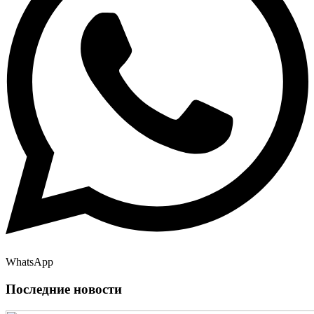
WhatsApp
Последние новости