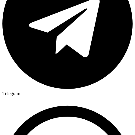
Telegram